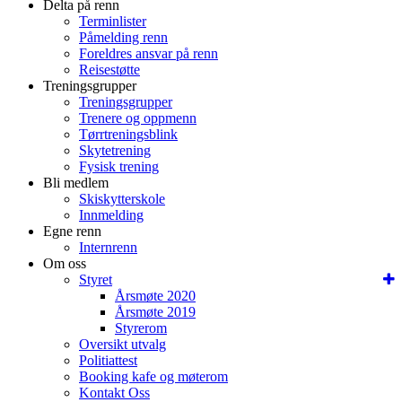
Delta på renn
Terminlister
Påmelding renn
Foreldres ansvar på renn
Reisestøtte
Treningsgrupper
Treningsgrupper
Trenere og oppmenn
Tørrtreningsblink
Skytetrening
Fysisk trening
Bli medlem
Skiskytterskole
Innmelding
Egne renn
Internrenn
Om oss
Styret
Årsmøte 2020
Årsmøte 2019
Styrerom
Oversikt utvalg
Politiattest
Booking kafe og møterom
Kontakt Oss