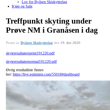
Lov for Byåsen Skiskytterlag
Kjøp og Salg
Treffpunkt skyting under
Prøve NM i Granåsen i dag
Postet av
Byåsen Skiskytterlag
den
19. des 2020
skyteresultatersprint191220.pdf
skyteresultaternormal191220.pdf
Øvrig resultatliste finnes
her:
https://live.eqtiming.com/55018#dashboard