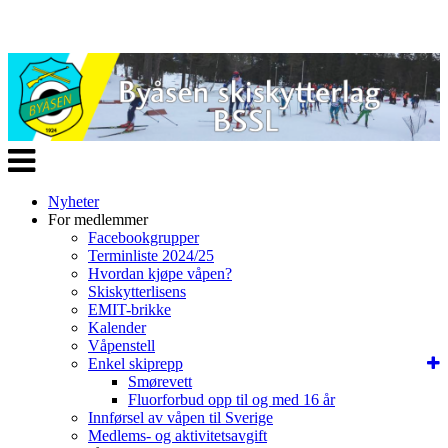
Veksle
navigasjon
Nyheter
For medlemmer
Facebookgrupper
Terminliste 2024/25
Hvordan kjøpe våpen?
Skiskytterlisens
EMIT-brikke
Kalender
Våpenstell
Enkel skiprepp
Smørevett
Fluorforbud opp til og med 16 år
Innførsel av våpen til Sverige
Medlems- og aktivitetsavgift