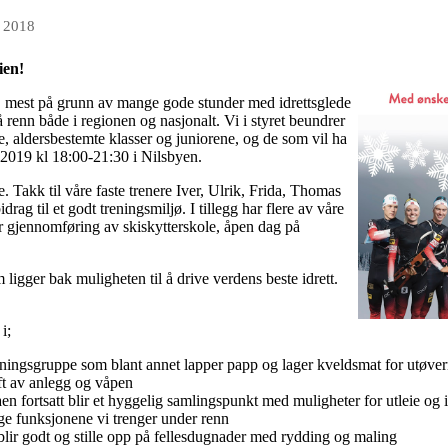
s 2018
ien!
t, mest på grunn av mange gode stunder med idrettsglede
renn både i regionen og nasjonalt. Vi i styret beundrer
, aldersbestemte klasser og juniorene, og de som vil ha
2019 kl 18:00-21:30 i Nilsbyen.
e. Takk til våre faste trenere Iver, Ulrik, Frida, Thomas
ag til et godt treningsmiljø. I tillegg har flere av våre
for gjennomføring av skiskytterskole, åpen dag på
 ligger bak muligheten til å drive verdens beste idrett.
i;
ningsgruppe som blant annet lapper papp og lager kveldsmat for utøve
ft av anlegg og våpen
aen fortsatt blir et hyggelig samlingspunkt med muligheter for utleie og 
nge funksjonene vi trenger under renn
e blir godt og stille opp på fellesdugnader med rydding og maling