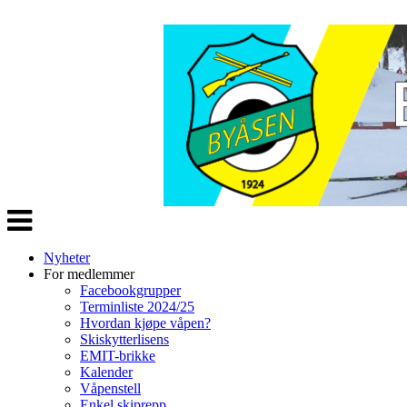
Veksle
navigasjon
Nyheter
For medlemmer
Facebookgrupper
Terminliste 2024/25
Hvordan kjøpe våpen?
Skiskytterlisens
EMIT-brikke
Kalender
Våpenstell
Enkel skiprepp