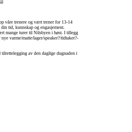
ål
opp våre trenere og vært trener for 13-14
r din tid, kunnskap og engasjement.
t mange turer til Nilsbyen i høst. I tillegg
r nye varme/matte/lager/speaker?/tidtaker?-
tilrettelegging av den daglige dugnaden i