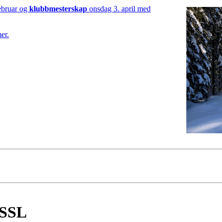
ebruar og
klubbmesterskap
onsdag 3. april med
er.
BSSL