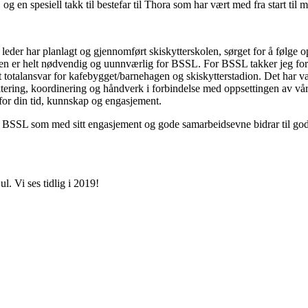
 en spesiell takk til bestefar til Thora som har vært med fra start til m
ig leder har planlagt og gjennomført skiskytterskolen, sørget for å følge 
tsen er helt nødvendig og uunnværlig for BSSL. For BSSL takker jeg fo
t totalansvar for kafebygget/barnehagen og skiskytterstadion. Det har vær
ktering, koordinering og håndverk i forbindelse med oppsettingen av vå
for din tid, kunnskap og engasjement.
 BSSL som med sitt engasjement og gode samarbeidsevne bidrar til god 
ul. Vi ses tidlig i 2019!