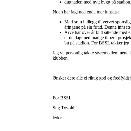
dugnaden med nytt bygg på stadion, og
Noen har lagt ned enda mer innsats:
Mari som i tillegg til vervet sportsl
åringene på sin fritid. Denne innsa
Arve har over år blitt sittende med e
er det lagt ned mange timer i prosje
bu på stadion. For BSSL takker jeg 
Jeg vil personlig takke styremedlemmene i
klubben.
Ønsker dere alle ei riktig god og fredfyldt j
For BSSL
Stig Tyvold
leder