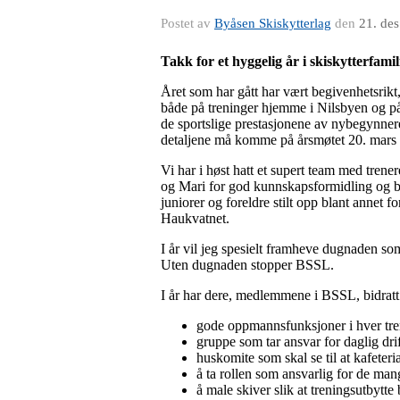
Postet av
Byåsen Skiskytterlag
den
21. de
Takk for et hyggelig år i skiskytterfamil
Året som har gått har vært begivenhetsrik
både på treninger hjemme i Nilsbyen og på 
de sportslige prestasjonene av nybegynnere
detaljene må komme på årsmøtet 20. mars 
Vi har i høst hatt et supert team med trener
og Mari for god kunnskapsformidling og bidr
juniorer og foreldre stilt opp blant annet 
Haukvatnet.
I år vil jeg spesielt framheve dugnaden som
Uten dugnaden stopper BSSL.
I år har dere, medlemmene i BSSL, bidratt 
gode oppmannsfunksjoner i hver tre
gruppe som tar ansvar for daglig dri
huskomite som skal se til at kafeteri
å ta rollen som ansvarlig for de ma
å male skiver slik at treningsutbytt