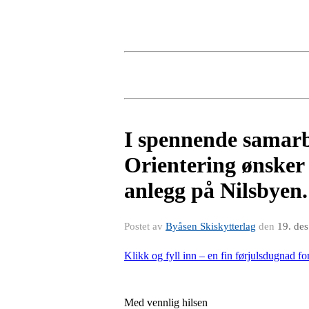
I spennende samar
Orientering ønsker 
anlegg på Nilsbyen.
Postet av
Byåsen Skiskytterlag
den
19. de
Klikk og fyll inn – en fin førjulsdugnad fo
Med vennlig hilsen