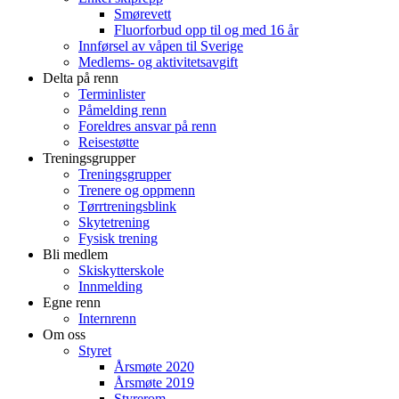
Smørevett
Fluorforbud opp til og med 16 år
Innførsel av våpen til Sverige
Medlems- og aktivitetsavgift
Delta på renn
Terminlister
Påmelding renn
Foreldres ansvar på renn
Reisestøtte
Treningsgrupper
Treningsgrupper
Trenere og oppmenn
Tørrtreningsblink
Skytetrening
Fysisk trening
Bli medlem
Skiskytterskole
Innmelding
Egne renn
Internrenn
Om oss
Styret
Årsmøte 2020
Årsmøte 2019
Styrerom