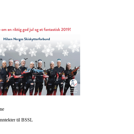
rne
inntekter til BSSL