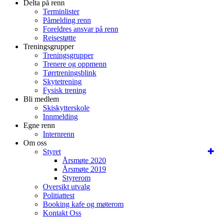
Delta på renn
Terminlister
Påmelding renn
Foreldres ansvar på renn
Reisestøtte
Treningsgrupper
Treningsgrupper
Trenere og oppmenn
Tørrtreningsblink
Skytetrening
Fysisk trening
Bli medlem
Skiskytterskole
Innmelding
Egne renn
Internrenn
Om oss
Styret
Årsmøte 2020
Årsmøte 2019
Styrerom
Oversikt utvalg
Politiattest
Booking kafe og møterom
Kontakt Oss