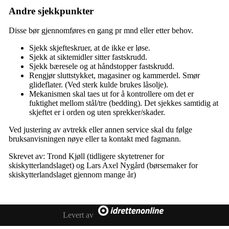
Andre sjekkpunkter
Disse bør gjennomføres en gang pr mnd eller etter behov.
Sjekk skjefteskruer, at de ikke er løse.
Sjekk at siktemidler sitter fastskrudd.
Sjekk bæresele og at håndstopper fastskrudd.
Rengjør sluttstykket, magasiner og kammerdel. Smør
glideflater. (Ved sterk kulde brukes låsolje).
Mekanismen skal taes ut for å kontrollere om det er
fuktighet mellom stål/tre (bedding). Det sjekkes samtidig at
skjeftet er i orden og uten sprekker/skader.
Ved justering av avtrekk eller annen service skal du følge
bruksanvisningen nøye eller ta kontakt med fagmann.
Skrevet av: Trond Kjøll (tidligere skytetrener for
skiskytterlandslaget) og Lars Axel Nygård (børsemaker for
skiskytterlandslaget gjennom mange år)
Levert av