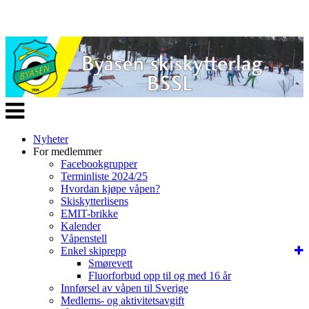
Veksle
navigasjon
Nyheter
For medlemmer
Facebookgrupper
Terminliste 2024/25
Hvordan kjøpe våpen?
Skiskytterlisens
EMIT-brikke
Kalender
Våpenstell
Enkel skiprepp
Smørevett
Fluorforbud opp til og med 16 år
Innførsel av våpen til Sverige
Medlems- og aktivitetsavgift