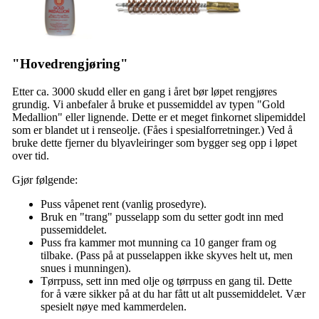
"Hovedrengjøring"
Etter ca. 3000 skudd eller en gang i året bør løpet rengjøres
grundig. Vi anbefaler å bruke et pussemiddel av typen "Gold
Medallion" eller lignende. Dette er et meget finkornet slipemiddel
som er blandet ut i renseolje. (Fåes i spesialforretninger.) Ved å
bruke dette fjerner du blyavleiringer som bygger seg opp i løpet
over tid.
Gjør følgende:
Puss våpenet rent (vanlig prosedyre).
Bruk en "trang" pusselapp som du setter godt inn med
pussemiddelet.
Puss fra kammer mot munning ca 10 ganger fram og
tilbake. (Pass på at pusselappen ikke skyves helt ut, men
snues i munningen).
Tørrpuss, sett inn med olje og tørrpuss en gang til. Dette
for å være sikker på at du har fått ut alt pussemiddelet. Vær
spesielt nøye med kammerdelen.