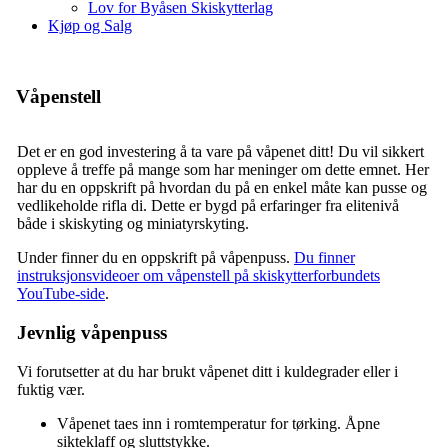
Lov for Byåsen Skiskytterlag
Kjøp og Salg
Våpenstell
Det er en god investering å ta vare på våpenet ditt! Du vil sikkert
oppleve å treffe på mange som har meninger om dette emnet. Her
har du en oppskrift på hvordan du på en enkel måte kan pusse og
vedlikeholde rifla di. Dette er bygd på erfaringer fra elitenivå
både i skiskyting og miniatyrskyting.
Under finner du en oppskrift på våpenpuss.
Du finner
instruksjonsvideoer om våpenstell på skiskytterforbundets
YouTube-side
.
Jevnlig våpenpuss
Vi forutsetter at du har brukt våpenet ditt i kuldegrader eller i
fuktig vær.
Våpenet taes inn i romtemperatur for tørking. Åpne
sikteklaff og sluttstykke.