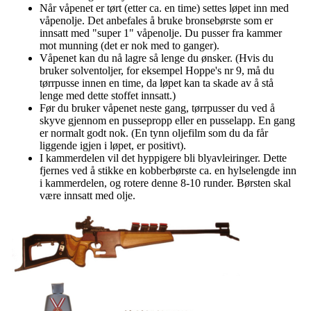
Når våpenet er tørt (etter ca. en time) settes løpet inn med
våpenolje. Det anbefales å bruke bronsebørste som er
innsatt med "super 1" våpenolje. Du pusser fra kammer
mot munning (det er nok med to ganger).
Våpenet kan du nå lagre så lenge du ønsker. (Hvis du
bruker solventoljer, for eksempel Hoppe's nr 9, må du
tørrpusse innen en time, da løpet kan ta skade av å stå
lenge med dette stoffet innsatt.)
Før du bruker våpenet neste gang, tørrpusser du ved å
skyve gjennom en pussepropp eller en pusselapp. En gang
er normalt godt nok. (En tynn oljefilm som du da får
liggende igjen i løpet, er positivt).
I kammerdelen vil det hyppigere bli blyavleiringer. Dette
fjernes ved å stikke en kobberbørste ca. en hylselengde inn
i kammerdelen, og rotere denne 8-10 runder. Børsten skal
være innsatt med olje.