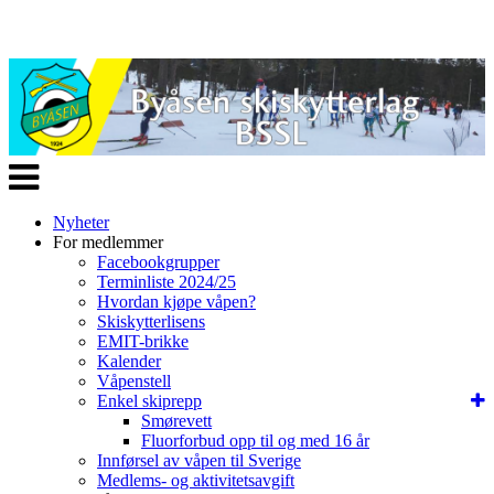
Veksle
navigasjon
Nyheter
For medlemmer
Facebookgrupper
Terminliste 2024/25
Hvordan kjøpe våpen?
Skiskytterlisens
EMIT-brikke
Kalender
Våpenstell
Enkel skiprepp
Smørevett
Fluorforbud opp til og med 16 år
Innførsel av våpen til Sverige
Medlems- og aktivitetsavgift