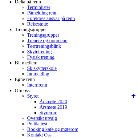
Delta på renn
Terminlister
Påmelding renn
Foreldres ansvar på renn
Reisestøtte
Treningsgrupper
Treningsgrupper
Trenere og oppmenn
Tørrtreningsblink
Skytetrening
Fysisk trening
Bli medlem
Skiskytterskole
Innmelding
Egne renn
Internrenn
Om oss
Styret
Årsmøte 2020
Årsmøte 2019
Styrerom
Oversikt utvalg
Politiattest
Booking kafe og møterom
Kontakt Oss