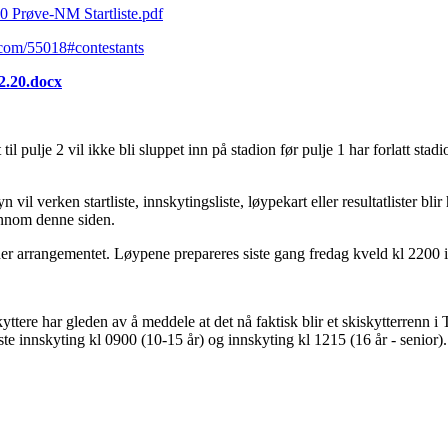
0 Prøve-NM Startliste.pdf
g.com/55018#contestants
2.20.docx
til pulje 2 vil ikke bli sluppet inn på stadion før pulje 1 har forlatt stadi
vil verken startliste, innskytingsliste, løypekart eller resultatlister bl
jennom denne siden.
er arrangementet. Løypene prepareres siste gang fredag kveld kl 2200 i 
tere har gleden av å meddele at det nå faktisk blir et skiskytterrenn i 
te innskyting kl 0900 (10-15 år) og innskyting kl 1215 (16 år - senior).