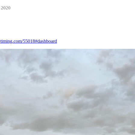
s 2020
.eqtiming.com/55018#dashboard