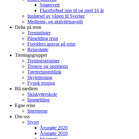
Smørevett
Fluorforbud opp til og med 16 år
Innførsel av våpen til Sverige
Medlems- og aktivitetsavgift
Delta på renn
Terminlister
Påmelding renn
Foreldres ansvar på renn
Reisestøtte
Treningsgrupper
Treningsgrupper
Trenere og oppmenn
Tørrtreningsblink
Skytetrening
Fysisk trening
Bli medlem
Skiskytterskole
Innmelding
Egne renn
Internrenn
Om oss
Styret
Årsmøte 2020
Årsmøte 2019
Styrerom