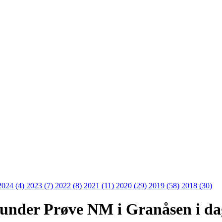
2024 (4)
2023 (7)
2022 (8)
2021 (11)
2020 (29)
2019 (58)
2018 (30)
 under Prøve NM i Granåsen i da