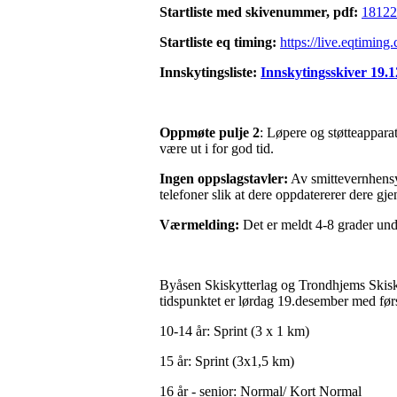
Startliste med skivenummer, pdf:
18122
Startliste eq timing:
https://live.eqtimin
Innskytingsliste:
Innskytingsskiver 19.1
Oppmøte pulje 2
: Løpere og støtteapparat 
være ut i for god tid.
Ingen oppslagstavler:
Av smittevernhensyn 
telefoner slik at dere oppdatererer dere g
Værmelding:
Det er meldt 4-8 grader und
Byåsen Skiskytterlag og Trondhjems Skiskyt
tidspunktet er lørdag 19.desember med førs
10-14 år: Sprint (3 x 1 km)
15 år: Sprint (3x1,5 km)
16 år - senior: Normal/ Kort Normal