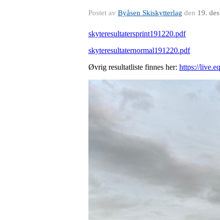
Postet av
Byåsen Skiskytterlag
den
19. de
skyteresultatersprint191220.pdf
skyteresultaternormal191220.pdf
Øvrig resultatliste finnes her:
https://live