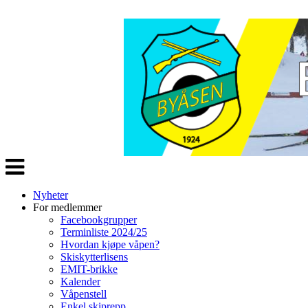
Veksle
navigasjon
Nyheter
For medlemmer
Facebookgrupper
Terminliste 2024/25
Hvordan kjøpe våpen?
Skiskytterlisens
EMIT-brikke
Kalender
Våpenstell
Enkel skiprepp