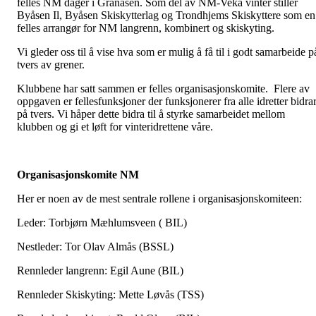
felles NM dager i Granåsen. Som del av NM-Veka vinter stiller
Byåsen Il, Byåsen Skiskytterlag og Trondhjems Skiskyttere som en
felles arrangør for NM langrenn, kombinert og skiskyting.
Vi gleder oss til å vise hva som er mulig å få til i godt samarbeide p
tvers av grener.
Klubbene har satt sammen er felles organisasjonskomite. Flere av
oppgaven er fellesfunksjoner der funksjonerer fra alle idretter bidra
på tvers. Vi håper dette bidra til å styrke samarbeidet mellom
klubben og gi et løft for vinteridrettene våre.
Organisasjonskomite NM
Her er noen av de mest sentrale rollene i organisasjonskomiteen:
Leder: Torbjørn Mæhlumsveen ( BIL)
Nestleder: Tor Olav Almås (BSSL)
Rennleder langrenn: Egil Aune (BIL)
Rennleder Skiskyting: Mette Løvås (TSS)