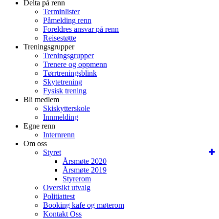
Delta på renn
Terminlister
Påmelding renn
Foreldres ansvar på renn
Reisestøtte
Treningsgrupper
Treningsgrupper
Trenere og oppmenn
Tørrtreningsblink
Skytetrening
Fysisk trening
Bli medlem
Skiskytterskole
Innmelding
Egne renn
Internrenn
Om oss
Styret
Årsmøte 2020
Årsmøte 2019
Styrerom
Oversikt utvalg
Politiattest
Booking kafe og møterom
Kontakt Oss