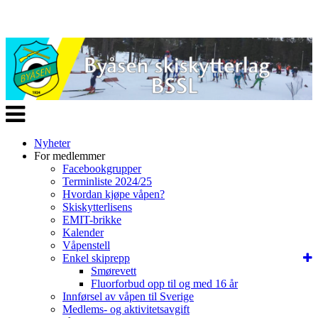
Veksle
navigasjon
Nyheter
For medlemmer
Facebookgrupper
Terminliste 2024/25
Hvordan kjøpe våpen?
Skiskytterlisens
EMIT-brikke
Kalender
Våpenstell
Enkel skiprepp
Smørevett
Fluorforbud opp til og med 16 år
Innførsel av våpen til Sverige
Medlems- og aktivitetsavgift