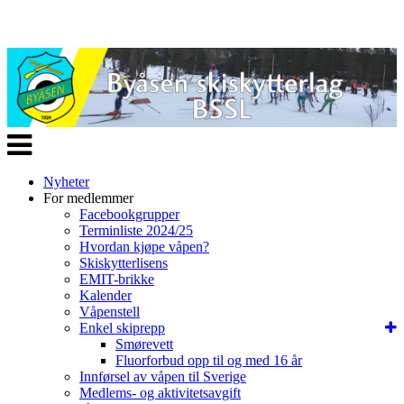
Veksle
navigasjon
Nyheter
For medlemmer
Facebookgrupper
Terminliste 2024/25
Hvordan kjøpe våpen?
Skiskytterlisens
EMIT-brikke
Kalender
Våpenstell
Enkel skiprepp
Smørevett
Fluorforbud opp til og med 16 år
Innførsel av våpen til Sverige
Medlems- og aktivitetsavgift