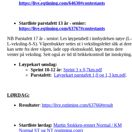
https://live.eqtiming.com/64630#contestants
Startliste parstafett 13 år - senior:
https://live.eqtiming.com/63767#contestants
NB Parstafett 17 år - senior: Les løypetabell i innbydelsen nøye (L-
L-veksling-S-S). Våpenbukker settes ut i vekslingsfeltet slik at dere
kan sette fra dere våpen, lade opp ekstraskudd, løpe mens dere
venter på veksling. Sett også av tid til brikkekontroll før innskyting
Løypekart søndag:
Sprint 10-12 år
:
Sprint 3 x 0,7km.pdf
Parstafett:
Løypekart parstafett 1,0 og 1,3 km.pdf
.
LØRDAG:
R
esultater
:
https://live.eqtiming.com/63766#result
Startliste lørdag:
Martin Stokken-rennet Normal / KM
Normal ST og NT (eqtiming.com)