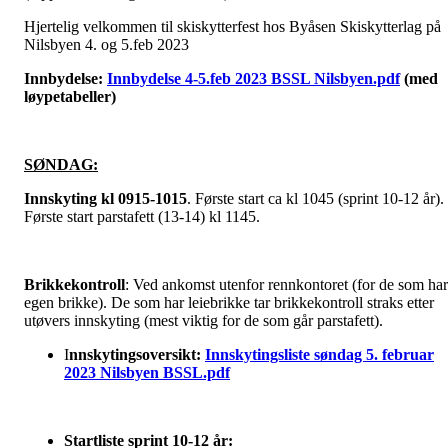
Hjertelig velkommen til skiskytterfest hos Byåsen Skiskytterlag på
Nilsbyen 4. og 5.feb 2023
Innbydelse:
Innbydelse 4-5.feb 2023 BSSL Nilsbyen.pdf
(med
løypetabeller)
SØNDAG:
Innskyting kl 0915-1015
. Første start ca kl 1045 (sprint 10-12 år).
Første start parstafett (13-14) kl 1145.
Brikkekontroll
: Ved ankomst utenfor rennkontoret (for de som har
egen brikke). De som har leiebrikke tar brikkekontroll straks etter
utøvers innskyting (mest viktig for de som går parstafett).
I
nnskytingsoversikt:
Innskytingsliste søndag 5. februar
2023 Nilsbyen BSSL.pdf
Startliste sprint 10-12 år: