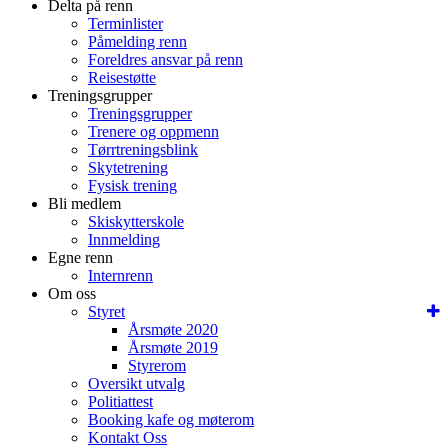
Delta på renn
Terminlister
Påmelding renn
Foreldres ansvar på renn
Reisestøtte
Treningsgrupper
Treningsgrupper
Trenere og oppmenn
Tørrtreningsblink
Skytetrening
Fysisk trening
Bli medlem
Skiskytterskole
Innmelding
Egne renn
Internrenn
Om oss
Styret
Årsmøte 2020
Årsmøte 2019
Styrerom
Oversikt utvalg
Politiattest
Booking kafe og møterom
Kontakt Oss