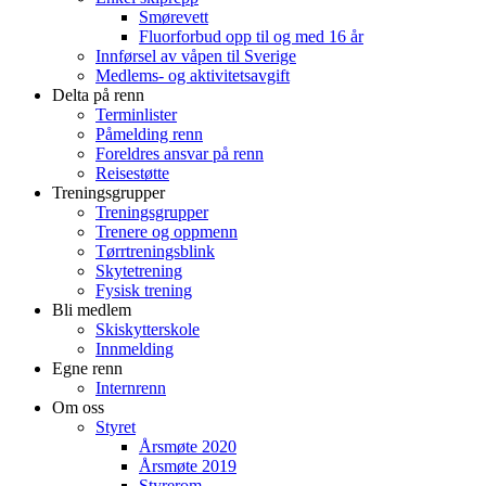
Smørevett
Fluorforbud opp til og med 16 år
Innførsel av våpen til Sverige
Medlems- og aktivitetsavgift
Delta på renn
Terminlister
Påmelding renn
Foreldres ansvar på renn
Reisestøtte
Treningsgrupper
Treningsgrupper
Trenere og oppmenn
Tørrtreningsblink
Skytetrening
Fysisk trening
Bli medlem
Skiskytterskole
Innmelding
Egne renn
Internrenn
Om oss
Styret
Årsmøte 2020
Årsmøte 2019
Styrerom