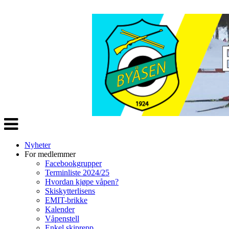
Veksle
navigasjon
Nyheter
For medlemmer
Facebookgrupper
Terminliste 2024/25
Hvordan kjøpe våpen?
Skiskytterlisens
EMIT-brikke
Kalender
Våpenstell
Enkel skiprepp