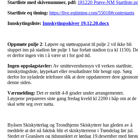
Startliste med skivenummer, pdf:
181220 Prøve-NM Startliste.p
Startliste eq timing:
https://live.eqtiming.com/55018#contestants
Innskytingsliste:
Innskytingsskiver 19.12.20.docx
Oppmøte pulje 2
: Løpere og støtteapparat til pulje 2 vil ikke bli
sluppet inn på stadion før pulje 1 har forlatt stadion (ca kl 1150). D
er derfor ingen vits i å være ut i for god tid.
Ingen oppslagstavler:
Av smittevernhensyn vil verken startliste,
innskytingsliste, løypekart eller resultatlister blir hengt opp. Sørg
derfor for nyladede telefoner slik at dere oppdatererer dere gjenno
denne siden.
Værmelding:
Det er meldt 4-8 grader under arrangementet.
Løypene prepareres siste gang fredag kveld kl 2200 i håp om at de
skal sette seg over natta.
Byåsen Skiskytterlag og Trondhjems Skiskyttere har gleden av å
meddele at det nå faktisk blir et skiskytterrenn i Trøndelag før jul.
Stedet er Granåsen og tidspunktet er lørdag 19.desember med først