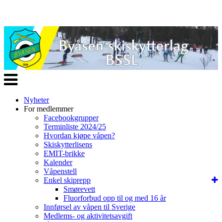
Veksle
navigasjon
Nyheter
For medlemmer
Facebookgrupper
Terminliste 2024/25
Hvordan kjøpe våpen?
Skiskytterlisens
EMIT-brikke
Kalender
Våpenstell
Enkel skiprepp
Smørevett
Fluorforbud opp til og med 16 år
Innførsel av våpen til Sverige
Medlems- og aktivitetsavgift