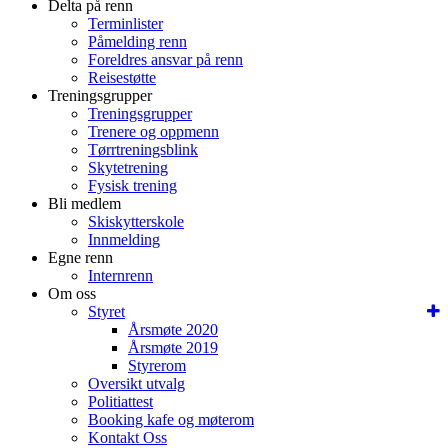
Delta på renn
Terminlister
Påmelding renn
Foreldres ansvar på renn
Reisestøtte
Treningsgrupper
Treningsgrupper
Trenere og oppmenn
Tørrtreningsblink
Skytetrening
Fysisk trening
Bli medlem
Skiskytterskole
Innmelding
Egne renn
Internrenn
Om oss
Styret
Årsmøte 2020
Årsmøte 2019
Styrerom
Oversikt utvalg
Politiattest
Booking kafe og møterom
Kontakt Oss