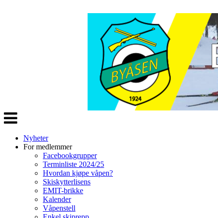
Veksle
navigasjon
Nyheter
For medlemmer
Facebookgrupper
Terminliste 2024/25
Hvordan kjøpe våpen?
Skiskytterlisens
EMIT-brikke
Kalender
Våpenstell
Enkel skiprepp