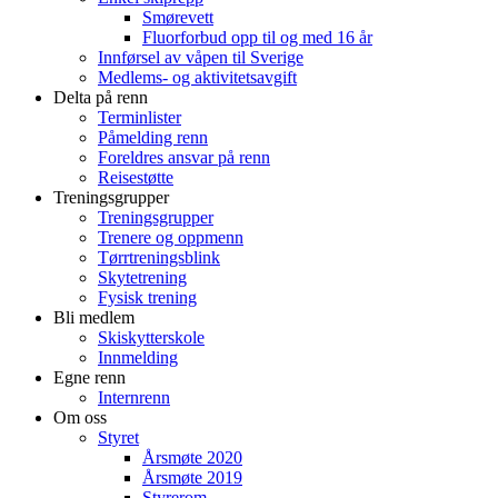
Smørevett
Fluorforbud opp til og med 16 år
Innførsel av våpen til Sverige
Medlems- og aktivitetsavgift
Delta på renn
Terminlister
Påmelding renn
Foreldres ansvar på renn
Reisestøtte
Treningsgrupper
Treningsgrupper
Trenere og oppmenn
Tørrtreningsblink
Skytetrening
Fysisk trening
Bli medlem
Skiskytterskole
Innmelding
Egne renn
Internrenn
Om oss
Styret
Årsmøte 2020
Årsmøte 2019
Styrerom