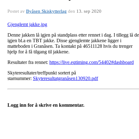
Postet av
Byåsen Skiskytterlag
den
13. sep 2020
Gjenglemt jakke.jpg
Denne jakken lå igjen på standplass etter rennet i dag. I tillegg lå de
igjen bl.a en TBT jakke. Disse gjenglemte jakkene ligger i
matteboden i Granåsen. Ta kontakt på 46511128 hvis du trenger
hjelp for å få tilgang til jakkene.
Resultater fra rennet:
https://live.eqtiming.com/54402#dashboard
Skyteresultater/treffpunkt sortert på
starnummer:
Skyteresultatgranåsen130920.pdf
Logg inn for å skrive en kommentar.