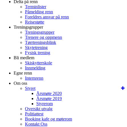
Delta på renn
Terminlister
Påmelding renn
Foreldres ansvar på renn
Reisestøtte
Treningsgrupper
Treningsgrupper
Trenere og oppmenn
Tørrtreningsblink
Skytetrening
Fysisk trening
Bli medlem
Skiskytterskole
Innmelding
Egne renn
Internrenn
Om oss
Styret
Årsmøte 2020
Årsmøte 2019
Styrerom
Oversikt utvalg
Politiattest
Booking kafe og møterom
Kontakt Oss