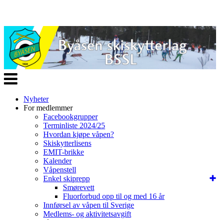
Veksle
navigasjon
Nyheter
For medlemmer
Facebookgrupper
Terminliste 2024/25
Hvordan kjøpe våpen?
Skiskytterlisens
EMIT-brikke
Kalender
Våpenstell
Enkel skiprepp
Smørevett
Fluorforbud opp til og med 16 år
Innførsel av våpen til Sverige
Medlems- og aktivitetsavgift