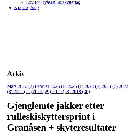
Lov for Byåsen Skiskytterlag
Kjøp og Salg
Arkiv
Mars 2026 (2)
Februar 2026 (1)
2025 (1)
2024 (4)
2023 (7)
2022
(8)
2021 (11)
2020 (29)
2019 (58)
2018 (30)
Gjenglemte jakker etter
rulleskiskyttersprint i
Granåsen + skyteresultater