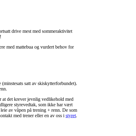
ortsatt drive mest med sommeraktivitet
!
idere med mattebua og vurdert behov for
(minstesats satt av skiskytterforbundet).
enn.
r at det krever jevnlig vedlikehold med
idligere styrevedtak, som ikke har vært
 leie av våpen på trening + renn. De som
ontakt med trener eller en av oss i
styret
.