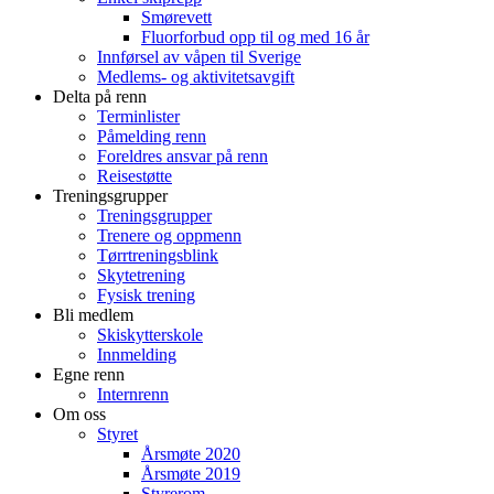
Smørevett
Fluorforbud opp til og med 16 år
Innførsel av våpen til Sverige
Medlems- og aktivitetsavgift
Delta på renn
Terminlister
Påmelding renn
Foreldres ansvar på renn
Reisestøtte
Treningsgrupper
Treningsgrupper
Trenere og oppmenn
Tørrtreningsblink
Skytetrening
Fysisk trening
Bli medlem
Skiskytterskole
Innmelding
Egne renn
Internrenn
Om oss
Styret
Årsmøte 2020
Årsmøte 2019
Styrerom