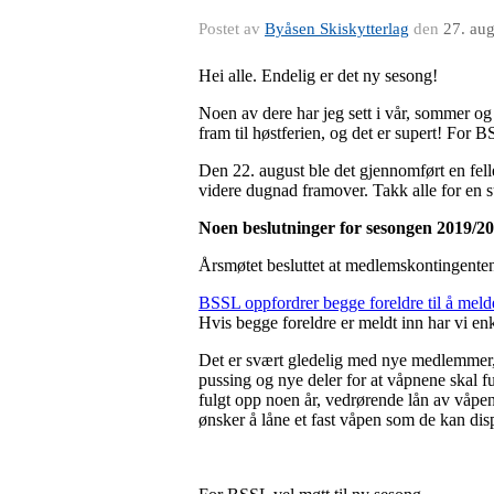
Postet av
Byåsen Skiskytterlag
den
27. au
Hei alle. Endelig er det ny sesong!
Noen av dere har jeg sett i vår, sommer og
fram til høstferien, og det er supert! For 
Den 22. august ble det gjennomført en fell
videre dugnad framover. Takk alle for en s
Noen beslutninger for sesongen 2019/20
Årsmøtet besluttet at medlemskontingente
BSSL oppfordrer begge foreldre til å mel
Hvis begge foreldre er meldt inn har vi enk
Det er svært gledelig med nye medlemmer, o
pussing og nye deler for at våpnene skal fu
fulgt opp noen år, vedrørende lån av våpe
ønsker å låne et fast våpen som de kan dis