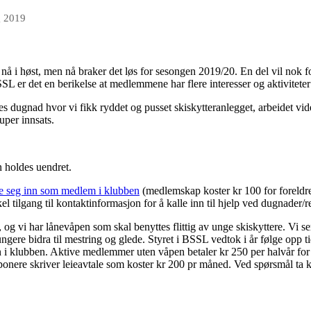
g 2019
 nå i høst, men nå braker det løs for sesongen 2019/20. En del vil nok f
BSSL er det en berikelse at medlemmene har flere interesser og aktiviteter
es dugnad hvor vi fikk ryddet og pusset skiskytteranlegget, arbeidet v
uper innsats.
n holdes uendret.
de seg inn som medlem i klubben
(medlemskap koster kr 100 for foreldre 
el tilgang til kontaktinformasjon for å kalle inn til hjelp ved dugnader/r
g vi har lånevåpen som skal benyttes flittig av unge skiskyttere. Vi se
ngere bidra til mestring og glede. Styret i BSSL vedtok i år følge opp t
n i klubben. Aktive medlemmer uten våpen betaler kr 250 per halvår for
ponere skriver leieavtale som koster kr 200 pr måned. Ved spørsmål ta k