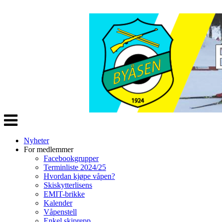
Veksle
navigasjon
Nyheter
For medlemmer
Facebookgrupper
Terminliste 2024/25
Hvordan kjøpe våpen?
Skiskytterlisens
EMIT-brikke
Kalender
Våpenstell
Enkel skiprepp