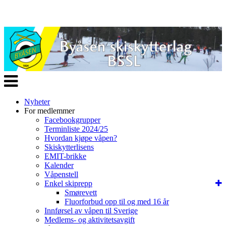
Veksle
navigasjon
Nyheter
For medlemmer
Facebookgrupper
Terminliste 2024/25
Hvordan kjøpe våpen?
Skiskytterlisens
EMIT-brikke
Kalender
Våpenstell
Enkel skiprepp
Smørevett
Fluorforbud opp til og med 16 år
Innførsel av våpen til Sverige
Medlems- og aktivitetsavgift