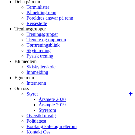
Delta på renn
Terminlister
Påmelding renn
Foreldres ansvar på renn
Reisestøtte
Treningsgrupper
Treningsgrupper
Trenere og oppmenn
Tørrtreningsblink
Skytetrening
Fysisk trening
Bli medlem
Skiskytterskole
Innmelding
Egne renn
Internrenn
Om oss
Styret
Årsmøte 2020
Årsmøte 2019
Styrerom
Oversikt utvalg
Politiattest
Booking kafe og møterom
Kontakt Oss