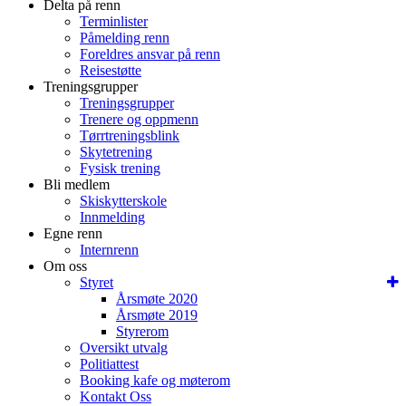
Delta på renn
Terminlister
Påmelding renn
Foreldres ansvar på renn
Reisestøtte
Treningsgrupper
Treningsgrupper
Trenere og oppmenn
Tørrtreningsblink
Skytetrening
Fysisk trening
Bli medlem
Skiskytterskole
Innmelding
Egne renn
Internrenn
Om oss
Styret
Årsmøte 2020
Årsmøte 2019
Styrerom
Oversikt utvalg
Politiattest
Booking kafe og møterom
Kontakt Oss