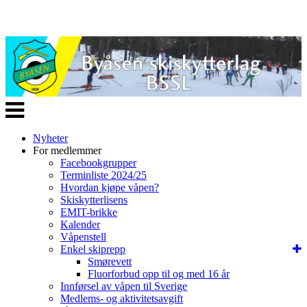
Veksle
navigasjon
Nyheter
For medlemmer
Facebookgrupper
Terminliste 2024/25
Hvordan kjøpe våpen?
Skiskytterlisens
EMIT-brikke
Kalender
Våpenstell
Enkel skiprepp
Smørevett
Fluorforbud opp til og med 16 år
Innførsel av våpen til Sverige
Medlems- og aktivitetsavgift