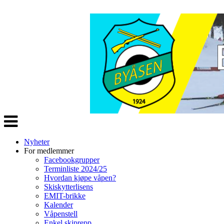
Veksle
navigasjon
Nyheter
For medlemmer
Facebookgrupper
Terminliste 2024/25
Hvordan kjøpe våpen?
Skiskytterlisens
EMIT-brikke
Kalender
Våpenstell
Enkel skiprepp