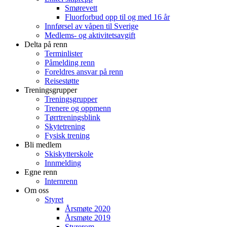
Smørevett
Fluorforbud opp til og med 16 år
Innførsel av våpen til Sverige
Medlems- og aktivitetsavgift
Delta på renn
Terminlister
Påmelding renn
Foreldres ansvar på renn
Reisestøtte
Treningsgrupper
Treningsgrupper
Trenere og oppmenn
Tørrtreningsblink
Skytetrening
Fysisk trening
Bli medlem
Skiskytterskole
Innmelding
Egne renn
Internrenn
Om oss
Styret
Årsmøte 2020
Årsmøte 2019
Styrerom