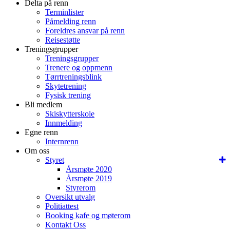
Delta på renn
Terminlister
Påmelding renn
Foreldres ansvar på renn
Reisestøtte
Treningsgrupper
Treningsgrupper
Trenere og oppmenn
Tørrtreningsblink
Skytetrening
Fysisk trening
Bli medlem
Skiskytterskole
Innmelding
Egne renn
Internrenn
Om oss
Styret
Årsmøte 2020
Årsmøte 2019
Styrerom
Oversikt utvalg
Politiattest
Booking kafe og møterom
Kontakt Oss