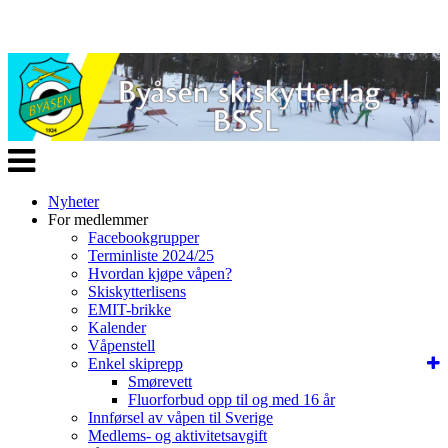
Veksle
navigasjon
Nyheter
For medlemmer
Facebookgrupper
Terminliste 2024/25
Hvordan kjøpe våpen?
Skiskytterlisens
EMIT-brikke
Kalender
Våpenstell
Enkel skiprepp
Smørevett
Fluorforbud opp til og med 16 år
Innførsel av våpen til Sverige
Medlems- og aktivitetsavgift