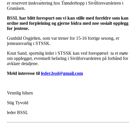
er reservert innkvartering hos Trønderhopp i Sivilforsvarsleiren i
Granåsen.
BSSL har blitt forespurt om vi kan stille med foreldre som kan
ordne med forpleining og gjerne bidra med noe sosialt opplegg
for jentene.
Gunhild Osgjelten, som var trener for 15-16 forrige sesong, er
jenteansvarlig i STSSK.
Knut Sand, sportslig leder i STSSK kan ved forespørsel ta et møte
om opplegget, eventuelt befaring i Sivilforvarsleiren på forhånd for
avklare detaljene.
Meld interesse til
leder.bssl@gmail.com
Vennlig hilsen
Stig Tyvold
leder BSSL