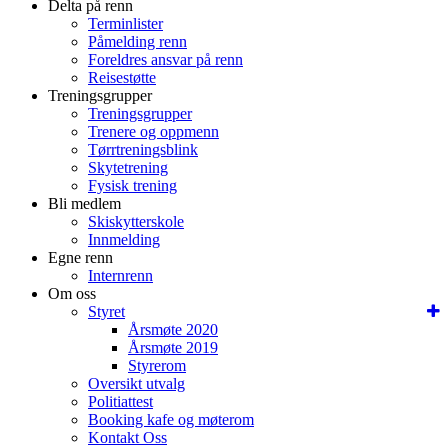
Delta på renn
Terminlister
Påmelding renn
Foreldres ansvar på renn
Reisestøtte
Treningsgrupper
Treningsgrupper
Trenere og oppmenn
Tørrtreningsblink
Skytetrening
Fysisk trening
Bli medlem
Skiskytterskole
Innmelding
Egne renn
Internrenn
Om oss
Styret
Årsmøte 2020
Årsmøte 2019
Styrerom
Oversikt utvalg
Politiattest
Booking kafe og møterom
Kontakt Oss