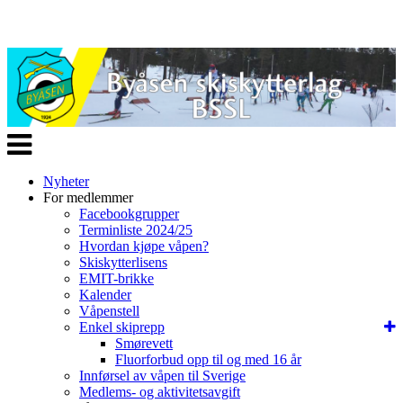
Veksle
navigasjon
Nyheter
For medlemmer
Facebookgrupper
Terminliste 2024/25
Hvordan kjøpe våpen?
Skiskytterlisens
EMIT-brikke
Kalender
Våpenstell
Enkel skiprepp
Smørevett
Fluorforbud opp til og med 16 år
Innførsel av våpen til Sverige
Medlems- og aktivitetsavgift