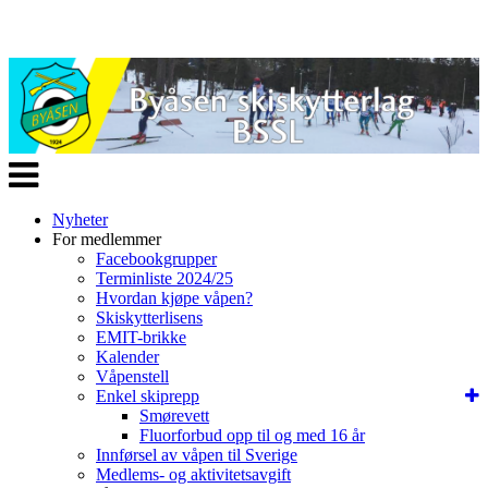
Veksle
navigasjon
Nyheter
For medlemmer
Facebookgrupper
Terminliste 2024/25
Hvordan kjøpe våpen?
Skiskytterlisens
EMIT-brikke
Kalender
Våpenstell
Enkel skiprepp
Smørevett
Fluorforbud opp til og med 16 år
Innførsel av våpen til Sverige
Medlems- og aktivitetsavgift