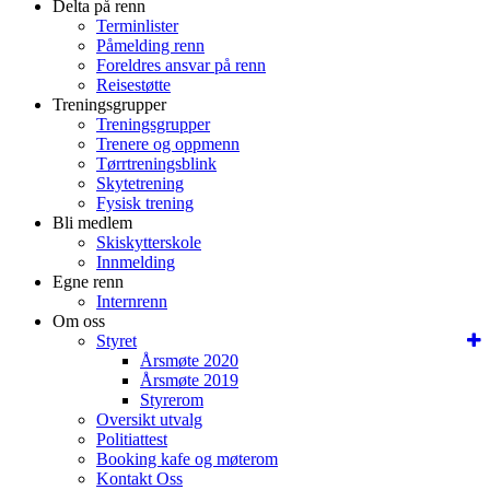
Delta på renn
Terminlister
Påmelding renn
Foreldres ansvar på renn
Reisestøtte
Treningsgrupper
Treningsgrupper
Trenere og oppmenn
Tørrtreningsblink
Skytetrening
Fysisk trening
Bli medlem
Skiskytterskole
Innmelding
Egne renn
Internrenn
Om oss
Styret
Årsmøte 2020
Årsmøte 2019
Styrerom
Oversikt utvalg
Politiattest
Booking kafe og møterom
Kontakt Oss