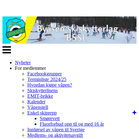
Veksle
navigasjon
Nyheter
For medlemmer
Facebookgrupper
Terminliste 2024/25
Hvordan kjøpe våpen?
Skiskytterlisens
EMIT-brikke
Kalender
Våpenstell
Enkel skiprepp
Smørevett
Fluorforbud opp til og med 16 år
Innførsel av våpen til Sverige
Medlems- og aktivitetsavgift