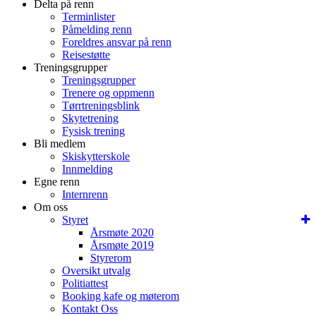
Delta på renn
Terminlister
Påmelding renn
Foreldres ansvar på renn
Reisestøtte
Treningsgrupper
Treningsgrupper
Trenere og oppmenn
Tørrtreningsblink
Skytetrening
Fysisk trening
Bli medlem
Skiskytterskole
Innmelding
Egne renn
Internrenn
Om oss
Styret
Årsmøte 2020
Årsmøte 2019
Styrerom
Oversikt utvalg
Politiattest
Booking kafe og møterom
Kontakt Oss