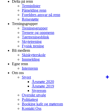
Delta på renn
Terminlister
Påmelding renn
Foreldres ansvar på renn
Reisestøtte
Treningsgrupper
Treningsgrupper
Trenere og oppmenn
Tørrtreningsblink
Skytetrening
Fysisk trening
Bli medlem
Skiskytterskole
Innmelding
Egne renn
Internrenn
Om oss
Styret
Årsmøte 2020
Årsmøte 2019
Styrerom
Oversikt utvalg
Politiattest
Booking kafe og møterom
Kontakt Oss