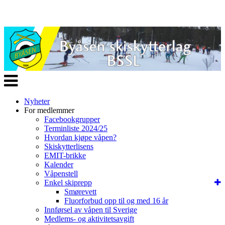
Veksle
navigasjon
Nyheter
For medlemmer
Facebookgrupper
Terminliste 2024/25
Hvordan kjøpe våpen?
Skiskytterlisens
EMIT-brikke
Kalender
Våpenstell
Enkel skiprepp
Smørevett
Fluorforbud opp til og med 16 år
Innførsel av våpen til Sverige
Medlems- og aktivitetsavgift