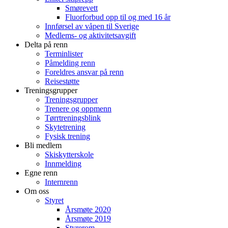
Smørevett
Fluorforbud opp til og med 16 år
Innførsel av våpen til Sverige
Medlems- og aktivitetsavgift
Delta på renn
Terminlister
Påmelding renn
Foreldres ansvar på renn
Reisestøtte
Treningsgrupper
Treningsgrupper
Trenere og oppmenn
Tørrtreningsblink
Skytetrening
Fysisk trening
Bli medlem
Skiskytterskole
Innmelding
Egne renn
Internrenn
Om oss
Styret
Årsmøte 2020
Årsmøte 2019
Styrerom