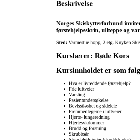
Beskrivelse
Norges Skiskytterforbund invitere
førstehjelpsskrin, ullteppe og v
Sted:
Varmestue hopp, 2 etg. Knyken Skis
Kurslærer: Røde Kors
Kursinnholdet er som føl
Hva er livreddende førstehjelp?
Frie luftveier
Varsling
Pasientundersøkelse
Bevisstløshet og sideleie
Fremmedlegeme i luftveier
Hjerte- lungeredning
Hjertesykdommer
Brudd og forstuing
Skrubbsår
Store blødninger (skuddskader)