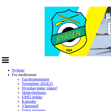
Veksle
navigasjon
Nyheter
For medlemmer
Facebookgrupper
Terminliste 2024/25
Hvordan kjøpe våpen?
Skiskytterlisens
EMIT-brikke
Kalender
Våpenstell
Enkel skiprepp