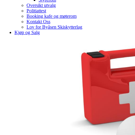
Oversikt utvalg
Politiattest
Booking kafe og møterom
Kontakt Oss
Lov for Byåsen Skiskytterlag
Kjøp og Salg