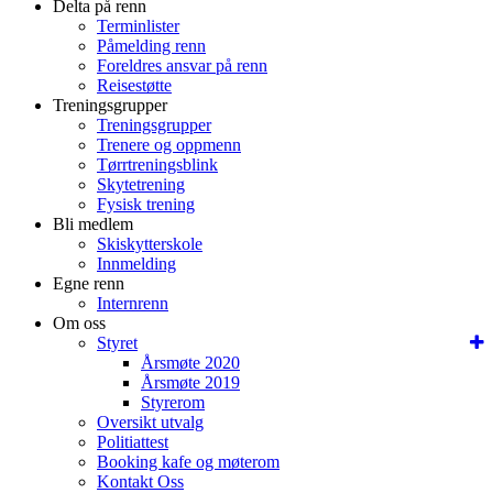
Delta på renn
Terminlister
Påmelding renn
Foreldres ansvar på renn
Reisestøtte
Treningsgrupper
Treningsgrupper
Trenere og oppmenn
Tørrtreningsblink
Skytetrening
Fysisk trening
Bli medlem
Skiskytterskole
Innmelding
Egne renn
Internrenn
Om oss
Styret
Årsmøte 2020
Årsmøte 2019
Styrerom
Oversikt utvalg
Politiattest
Booking kafe og møterom
Kontakt Oss