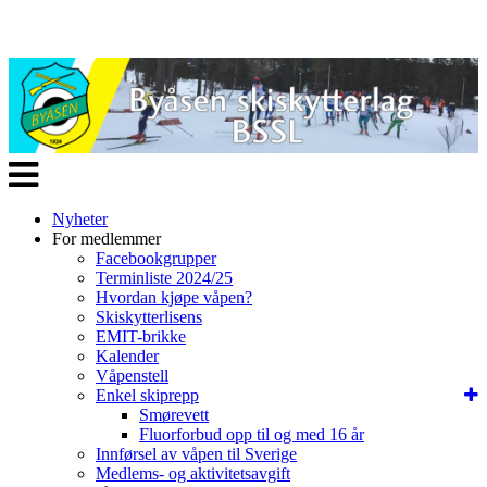
Veksle
navigasjon
Nyheter
For medlemmer
Facebookgrupper
Terminliste 2024/25
Hvordan kjøpe våpen?
Skiskytterlisens
EMIT-brikke
Kalender
Våpenstell
Enkel skiprepp
Smørevett
Fluorforbud opp til og med 16 år
Innførsel av våpen til Sverige
Medlems- og aktivitetsavgift