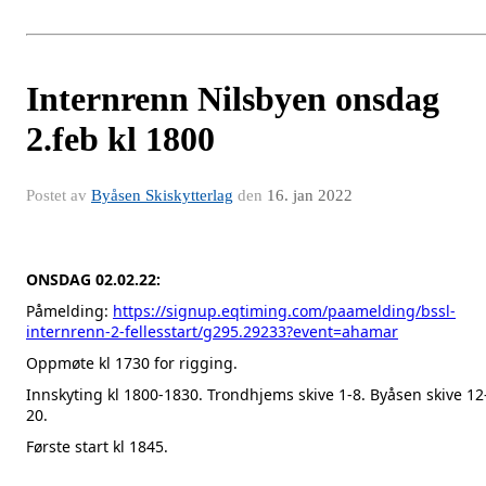
Internrenn Nilsbyen onsdag
2.feb kl 1800
Postet av
Byåsen Skiskytterlag
den
16. jan 2022
ONSDAG 02.02.22:
Påmelding:
https://signup.eqtiming.com/paamelding/bssl-
internrenn-2-fellesstart/g295.29233?event=ahamar
Oppmøte kl 1730 for rigging.
Innskyting kl 1800-1830. Trondhjems skive 1-8. Byåsen skive 12
20.
Første start kl 1845.