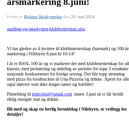
årsmarkering 8.juni!
Postet av
Byåsen Skiskytterlag
den
20. mai 2024
startliste-og-innskyting-klubbesterskap.xlsx
Vi har gleden av å invitere til klubbmesterskap (barmark) og 100-år
markering i Nilsbyen 8.juni kl 10-14!
I år er BSSL 100 år og vi markerer det med klubbmesterskap for al
klasser, med premiering og utdeling av premier for topp 3 resultater 
nasjonale konkurranser fra forrige sesong. Det blir topp stemning
med pizza fra foodtrucken til Una Pizzeria og drikke. Åpent for alle
også utøvere som ikke lenger satser og foreldre!
Påmelding til
leder.bssl@gmail.com
innen 3.juni så vi får bestilt
riktig mengde mat og drikke.
Bli med og skap en herlig formiddag i Nilsbyen, se vedlegg for
detaljer!