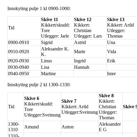
Innskyting pulje 1 kl 0900-1000:
Skive 11
Skive 12
Skive 13
Kikkert/skudd:
Kikkert:
Kikkert: Arild
Tid
Tore
Christian
Utlegger:
Utlegger: Jarle
Utlegger: Lars
Thomas
0900-0910
Sigrid
Astrid
Una
Aleksander K.
0910-0920
Marte
Vida
K.
0920-0930
Linus
Ingrid
Erik
0930-0940
Lisa
Hannah
0940-0950
Martine
Imre
Innskyting pulje 2 kl 1300-1330:
Skive 8
Skive 6
Skive 7
Kikkert:
Kikkert/skudd:
Tid
Kikkert: Arild
Christian
Skive 
Tore
Utlegger:Sveinung
Utlegger:
Utlegger:Sveinung
Thomas
1300-
Aleksander
Amund
Anton
1310
E G
1310-