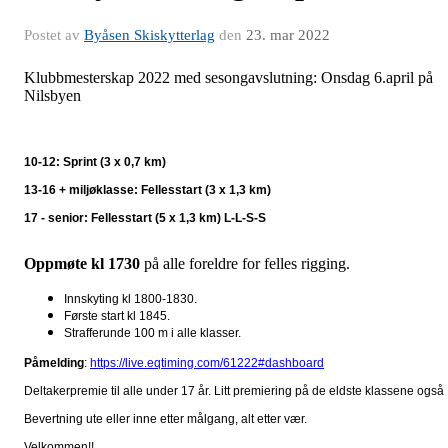
Postet av
Byåsen Skiskytterlag
den
23. mar 2022
Klubbmesterskap 2022 med sesongavslutning: Onsdag 6.april på
Nilsbyen
10-12: Sprint (3 x 0,7 km)
13-16 + miljøklasse: Fellesstart (3 x 1,3 km)
17 - senior: Fellesstart (5 x 1,3 km) L-L-S-S
Oppmøte kl 1730
på alle foreldre for felles rigging.
Innskyting kl 1800-1830.
Første start kl 1845.
Strafferunde 100 m i alle klasser.
Påmelding
:
https://live.eqtiming.com/61222#dashboard
Deltakerpremie til alle under 17 år. Litt premiering på de eldste klassene også 
Bevertning ute eller inne etter målgang, alt etter vær.
Velkommen!!