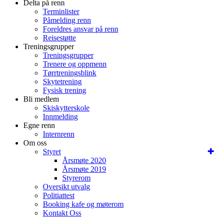
Delta på renn
Terminlister
Påmelding renn
Foreldres ansvar på renn
Reisestøtte
Treningsgrupper
Treningsgrupper
Trenere og oppmenn
Tørrtreningsblink
Skytetrening
Fysisk trening
Bli medlem
Skiskytterskole
Innmelding
Egne renn
Internrenn
Om oss
Styret
Årsmøte 2020
Årsmøte 2019
Styrerom
Oversikt utvalg
Politiattest
Booking kafe og møterom
Kontakt Oss