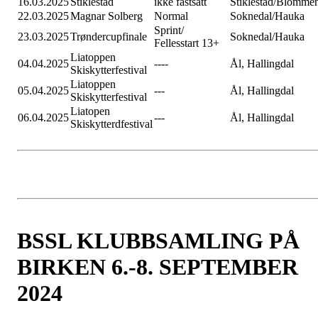
16.03.2025
Stiklestad
ikke fastsatt
Stiklestad/Blomme
22.03.2025
Magnar Solberg
Normal
Soknedal/Hauka
Sprint/
23.03.2025
Trøndercupfinale
Soknedal/Hauka
Fellesstart 13+
Liatoppen
04.04.2025
----
Ål, Hallingdal
Skiskytterfestival
Liatoppen
05.04.2025
---
Ål, Hallingdal
Skiskytterfestival
Liatopen
06.04.2025
---
Ål, Hallingdal
Skiskytterdfestival
BSSL KLUBBSAMLING PÅ
BIRKEN 6.-8. SEPTEMBER
2024