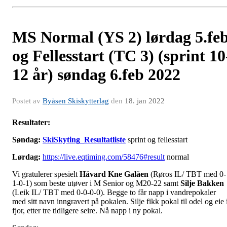
MS Normal (YS 2) lørdag 5.fe
og Fellesstart (TC 3) (sprint 10
12 år) søndag 6.feb 2022
Postet av
Byåsen Skiskytterlag
den
18. jan 2022
Resultater:
Søndag:
SkiSkyting_Resultatliste
sprint og fellesstart
Lørdag:
https://live.eqtiming.com/58476#result
normal
Vi gratulerer spesielt
Håvard Kne Galåen
(Røros IL/ TBT med 0-
1-0-1) som beste utøver i M Senior og M20-22 samt
Silje Bakken
(Leik IL/ TBT med 0-0-0-0). Begge to får napp i vandrepokaler
med sitt navn inngravert på pokalen. Silje fikk pokal til odel og eie 
fjor, etter tre tidligere seire. Nå napp i ny pokal.