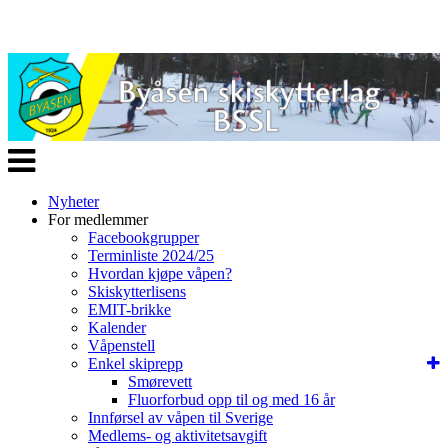
Veksle
navigasjon
Nyheter
For medlemmer
Facebookgrupper
Terminliste 2024/25
Hvordan kjøpe våpen?
Skiskytterlisens
EMIT-brikke
Kalender
Våpenstell
Enkel skiprepp
Smørevett
Fluorforbud opp til og med 16 år
Innførsel av våpen til Sverige
Medlems- og aktivitetsavgift