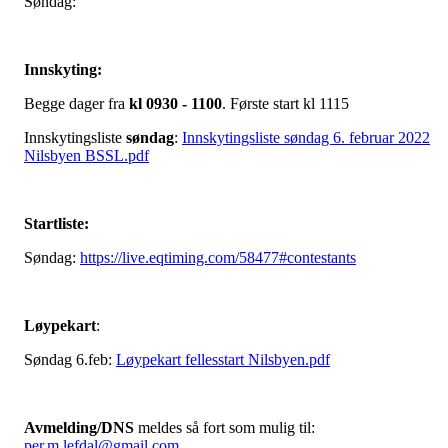
Søndag:
Innskyting:
Begge dager fra
kl 0930 - 1100
. Første start kl 1115
Innskytingsliste
søndag
:
Innskytingsliste søndag 6. februar 2022
Nilsbyen BSSL.pdf
Startliste:
Søndag:
https://live.eqtiming.com/58477#contestants
Løypekart
:
Søndag 6.feb:
Løypekart fellesstart Nilsbyen.pdf
Avmelding/DNS
meldes så fort som mulig til:
per.m.lefdal@gmail.com