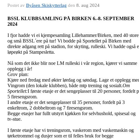
Postet av
Byåsen Skiskytterlag
den
8. aug 2024
BSSL KLUBBSAMLING PÅ BIRKEN 6.-8. SEPTEMBER
2024
I fjor hadde vi ei kjempesamling Lillehammer/Birken, med 40 store
og små BSSL´ere på tur! Vi bodde på Sportellet på Birken med
direkte adgang rett på stadion, for skyting, rulleski. Vi hadde også e
løpeøkt på Stampesletta.
Nå som det ikke blir noe LM rulleski i vår region, kjører vi samme
opplegg i år!
Grov plan:
Kjøre ned fredag med økter lørdag og søndag. Lage et opplegg me
Vingrom (den lokale klubben), både mtp trening og sosialt.
Om
Sportellet:
I første etasje er det sengeplasser til 20 personer, fordelt 
5 firesengsrom.
I andre etasje er det sengeplasser til 35 personer, fordelt på 3
enkeltrom, 2 dobbeltrom og 7 firesengsrom.
Begge etasjer har fullt utstyrt kjøkken for selvhushold, spisesal og
tv-stue.
I første etasje har vi treningsrom, vaskerom med vaskemaskin og
tørketrommel og dusjer som er til felles bruk for begge