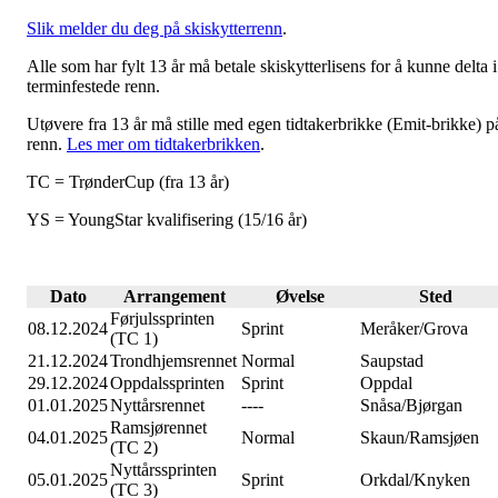
Slik melder du deg på skiskytterrenn
.
Alle som har fylt 13 år må betale skiskytterlisens for å kunne delta i
terminfestede renn.
Utøvere fra 13 år må stille med egen tidtakerbrikke (Emit-brikke) p
renn.
Les mer om tidtakerbrikken
.
TC = TrønderCup (fra 13 år)
YS = YoungStar kvalifisering (15/16 år)
Dato
Arrangement
Øvelse
Sted
Førjulssprinten
08.12.2024
Sprint
Meråker/Grova
(TC 1)
21.12.2024
Trondhjemsrennet
Normal
Saupstad
29.12.2024
Oppdalssprinten
Sprint
Oppdal
01.01.2025
Nyttårsrennet
----
Snåsa/Bjørgan
Ramsjørennet
04.01.2025
Normal
Skaun/Ramsjøen
(TC 2)
Nyttårssprinten
05.01.2025
Sprint
Orkdal/Knyken
(TC 3)