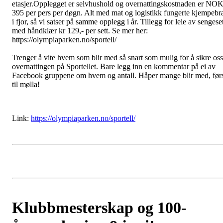
etasjer.Opplegget er selvhushold og overnattingskostnaden er NO
395 per pers per døgn. Alt med mat og logistikk fungerte kjempebr
i fjor, så vi satser på samme opplegg i år. Tillegg for leie av sengese
med håndklær kr 129,- per sett. Se mer her:
https://olympiaparken.no/sportell/
Trenger å vite hvem som blir med så snart som mulig for å sikre oss
overnattingen på Sportellet. Bare legg inn en kommentar på ei av
Facebook gruppene om hvem og antall. Håper mange blir med, før
til mølla!
Link:
https://olympiaparken.no/sportell/
Klubbmesterskap og 100-