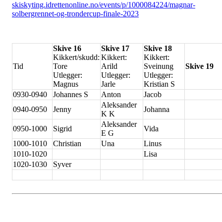
skiskyting.idrettenonline.no/events/p/1000084224/magnar-
solbergrennet-og-trondercup-finale-2023
Skive 16
Skive 17
Skive 18
Kikkert/skudd:
Kikkert:
Kikkert:
Tid
Tore
Arild
Sveinung
Skive 19
Utlegger:
Utlegger:
Utlegger:
Magnus
Jarle
Kristian S
0930-0940
Johannes S
Anton
Jacob
Aleksander
0940-0950
Jenny
Johanna
K K
Aleksander
0950-1000
Sigrid
Vida
E G
1000-1010
Christian
Una
Linus
1010-1020
Lisa
1020-1030
Syver