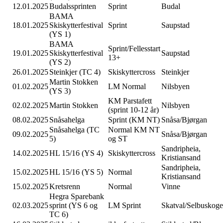
12.01.2025
Budalssprinten
Sprint
Budal
BAMA
18.01.2025
Skiskytterfestival
Sprint
Saupstad
(YS 1)
BAMA
Sprint/Fellesstart
19.01.2025
Skiskytterfestival
Saupstad
13+
(YS 2)
26.01.2025
Steinkjer (TC 4)
Skiskyttercross
Steinkjer
Martin Stokken
01.02.2025
LM Normal
Nilsbyen
(YS 3)
KM Parstafett
02.02.2025
Martin Stokken
Nilsbyen
(sprint 10-12 år)
08.02.2025
Snåsahelga
Sprint (KM NT)
Snåsa/Bjørgan
Snåsahelga (TC
Normal KM NT
09.02.2025
Snåsa/Bjørgan
5)
og ST
Sandripheia,
14.02.2025
HL 15/16 (YS 4)
Skiskyttercross
Kristiansand
Sandripheia,
15.02.2025
HL 15/16 (YS 5)
Normal
Kristiansand
15.02.2025
Kretsrenn
Normal
Vinne
Hegra Sparebank
02.03.2025
sprint (YS 6 og
LM Sprint
Skatval/Selbuskog
TC 6)