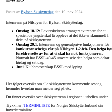
Postet av
Byåsen Skiskytterlag
den
10. nov 2024
Internrenn på Nilsbyen for Byåsen Skiskytterlag:
Onsdag 18.12:
Lavterskelrenn arrangert av trenere for at
spesielt de yngste skal få oppleve at det ikke er skummelt å
delta på skiskytterrenn.
Onsdag 29.1
: Internrenn og generalprøve funksjonærer før
k
onkurransehelga vår på Nilsbyen 1-2.feb. Den helga bø
foreldre sette av for at vi skal ha nok funksjonærer.
Normalt har BSSL 40-45 utøvere selv den helga som deltar
lørdag og søndag.
Juni
: Klubbmesterskap BSSL med løping
Her følger oversikt om alle skiskytterrenn kommende sesong,
herunder hvordan man melder seg på etc:
Du finner oversikt over skiskytterrenn i regionen i tabellen under.
Trykk her:
TERMINLISTE
for Norges Skiskytterforbund sin
hovedterminliste.