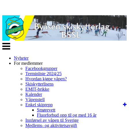
Veksle
navigasjon
Nyheter
For medlemmer
Facebookgrupper
Terminliste 2024/25
Hvordan kjøpe våpen?
Skiskytterlisens
EMIT-brikke
Kalender
Våpenstell
Enkel skiprepp
Smørevett
Fluorforbud opp til og med 16 år
Innførsel av våpen til Sverige
Medlems- og aktivitetsavgift