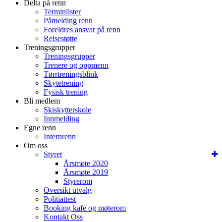
Delta på renn
Terminlister
Påmelding renn
Foreldres ansvar på renn
Reisestøtte
Treningsgrupper
Treningsgrupper
Trenere og oppmenn
Tørrtreningsblink
Skytetrening
Fysisk trening
Bli medlem
Skiskytterskole
Innmelding
Egne renn
Internrenn
Om oss
Styret
Årsmøte 2020
Årsmøte 2019
Styrerom
Oversikt utvalg
Politiattest
Booking kafe og møterom
Kontakt Oss