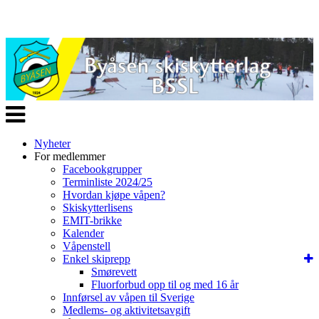
Veksle
navigasjon
Nyheter
For medlemmer
Facebookgrupper
Terminliste 2024/25
Hvordan kjøpe våpen?
Skiskytterlisens
EMIT-brikke
Kalender
Våpenstell
Enkel skiprepp
Smørevett
Fluorforbud opp til og med 16 år
Innførsel av våpen til Sverige
Medlems- og aktivitetsavgift