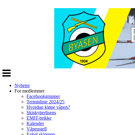
Veksle
navigasjon
Nyheter
For medlemmer
Facebookgrupper
Terminliste 2024/25
Hvordan kjøpe våpen?
Skiskytterlisens
EMIT-brikke
Kalender
Våpenstell
Enkel skiprepp