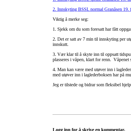
2. Innskyting BSSL normal Granåsen 19. 
Viktig å merke seg:
1. Sjekk om du som foresatt har fått oppg
2. Det er satt av 7 min til innskyting per u
innskutt.
3. Vær klar til å skyte inn til oppsatt tid
plasseres i våpen, klart for renn. Våpenet s
4. Man kan være med utøver inn i lagleder
med utøver inn i laglederboksen har på m
Jeg er tilstede og bidrar som fleksibel hje
Logg inn for å skrive en kommentar.