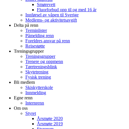
Smørevett
Fluorforbud opp til og med 16 år
Innførsel av våpen til Sverige
Medlems- og aktivitetsavgift
Delta på renn
Terminlister
Påmelding renn
Foreldres ansvar på renn
Reisestøtte
Treningsgrupper
Treningsgrupper
Trenere og oppmenn
Tørrtreningsblink
Skytetrening
Fysisk trening
Bli medlem
Skiskytterskole
Innmelding
Egne renn
Internrenn
Om oss
Styret
Årsmøte 2020
Årsmøte 2019
Styrerom