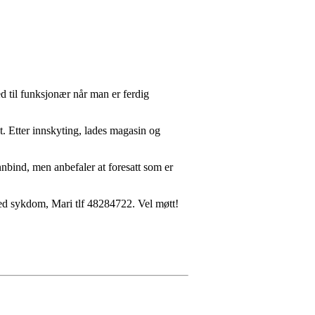
jed til funksjonær når man er ferdig
et. Etter innskyting, lades magasin og
nbind, men anbefaler at foresatt som er
 ved sykdom, Mari tlf 48284722. Vel møtt!