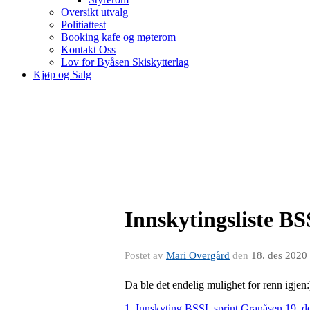
Oversikt utvalg
Politiattest
Booking kafe og møterom
Kontakt Oss
Lov for Byåsen Skiskytterlag
Kjøp og Salg
Innskytingsliste BS
Postet av
Mari Overgård
den
18. des 2020
Da ble det endelig mulighet for renn igjen
1. Innskyting BSSL sprint Granåsen 19. d