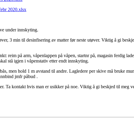
febr 2020.xlsx
ave under innskyting.
tøver, 3 min til desinfisering av matter før neste utøver. Viktig å gi besk
spunkt: reim på arm, våpenlappen på våpen, startnr på, magasin ferdig lad
kal stå igjen i våpenstativ etter endt innskyting.
bås, men hold 1 m avstand til andre. Lagledere per skive må bruke mun
unnbind jmfr påbud .
lper. Ta kontakt hvis man er usikker på noe. Viktig å gi beskjed til meg