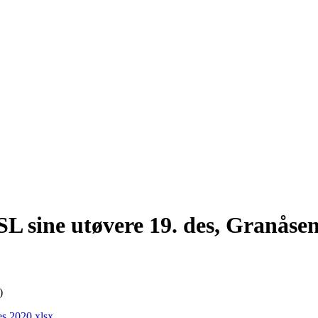
SL sine utøvere 19. des, Granåse
:)
es 2020.xlsx