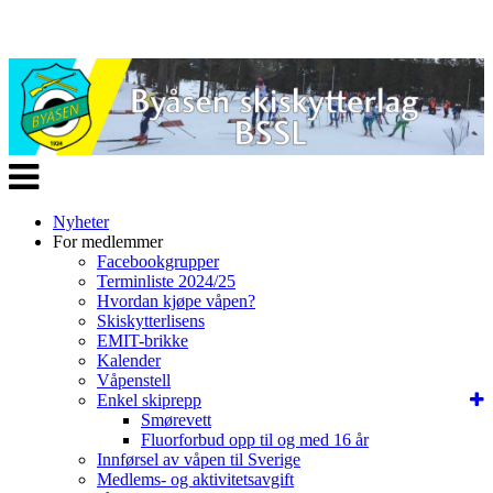
Veksle
navigasjon
Nyheter
For medlemmer
Facebookgrupper
Terminliste 2024/25
Hvordan kjøpe våpen?
Skiskytterlisens
EMIT-brikke
Kalender
Våpenstell
Enkel skiprepp
Smørevett
Fluorforbud opp til og med 16 år
Innførsel av våpen til Sverige
Medlems- og aktivitetsavgift