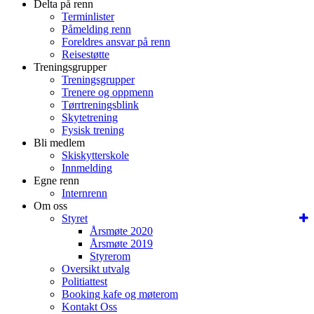
Delta på renn
Terminlister
Påmelding renn
Foreldres ansvar på renn
Reisestøtte
Treningsgrupper
Treningsgrupper
Trenere og oppmenn
Tørrtreningsblink
Skytetrening
Fysisk trening
Bli medlem
Skiskytterskole
Innmelding
Egne renn
Internrenn
Om oss
Styret
Årsmøte 2020
Årsmøte 2019
Styrerom
Oversikt utvalg
Politiattest
Booking kafe og møterom
Kontakt Oss