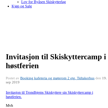
Lov for Byåsen Skiskytterlag
Kjøp og Salg
Invitasjon til Skiskyttercamp i
høstferien
Postet av
Booking kafeteria og møterom 2 etg. Tidtakerhus
den
19.
sep 2019
Invitasjon til Trondhjems Skiskyttere sin Skiskyttercamp i
høstferien.
Mvh