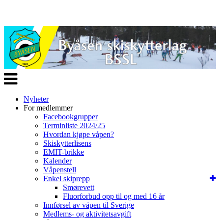
Veksle
navigasjon
Nyheter
For medlemmer
Facebookgrupper
Terminliste 2024/25
Hvordan kjøpe våpen?
Skiskytterlisens
EMIT-brikke
Kalender
Våpenstell
Enkel skiprepp
Smørevett
Fluorforbud opp til og med 16 år
Innførsel av våpen til Sverige
Medlems- og aktivitetsavgift