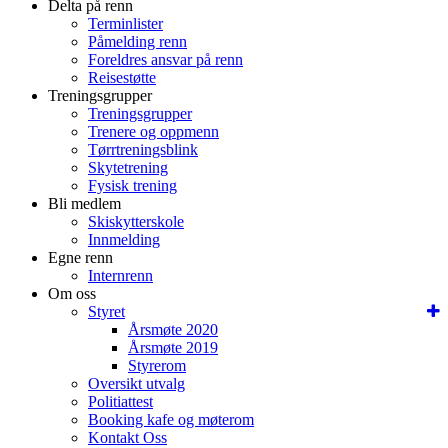
Delta på renn
Terminlister
Påmelding renn
Foreldres ansvar på renn
Reisestøtte
Treningsgrupper
Treningsgrupper
Trenere og oppmenn
Tørrtreningsblink
Skytetrening
Fysisk trening
Bli medlem
Skiskytterskole
Innmelding
Egne renn
Internrenn
Om oss
Styret
Årsmøte 2020
Årsmøte 2019
Styrerom
Oversikt utvalg
Politiattest
Booking kafe og møterom
Kontakt Oss