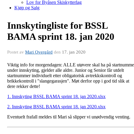
Lov for Byåsen Skiskytterlag
Kjøp og Salg
Innskytingliste for BSSL
BAMA sprint 18. jan 2020
Postet av
Mari Overgård
den
17. jan 2020
Viktig info for morgendagen: ALLE utøvere skal ha på startnumme
under innskyting, gjelder alle aldre. Junior og Senior får utdelt
startnummer individuelt etter obligatorisk avtrekkskontroll og
brikkekontroll i "slangegarasjen". Møt derfor opp i god tid slik at
dere rekker dette!
1. Innskyting BSSL BAMA sprint 18. jan 2020.xlsx
2. Innskyting BSSL BAMA sprint 18. jan 2020.xlsx
Eventuelt frafall meldes til Mari så slipper vi unødvendig venting.