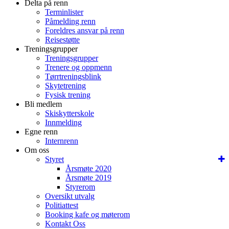
Delta på renn
Terminlister
Påmelding renn
Foreldres ansvar på renn
Reisestøtte
Treningsgrupper
Treningsgrupper
Trenere og oppmenn
Tørrtreningsblink
Skytetrening
Fysisk trening
Bli medlem
Skiskytterskole
Innmelding
Egne renn
Internrenn
Om oss
Styret
Årsmøte 2020
Årsmøte 2019
Styrerom
Oversikt utvalg
Politiattest
Booking kafe og møterom
Kontakt Oss