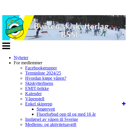
Veksle
navigasjon
Nyheter
For medlemmer
Facebookgrupper
Terminliste 2024/25
Hvordan kjøpe våpen?
Skiskytterlisens
EMIT-brikke
Kalender
Våpenstell
Enkel skiprepp
Smørevett
Fluorforbud opp til og med 16 år
Innførsel av våpen til Sverige
Medlems- og aktivitetsavgift